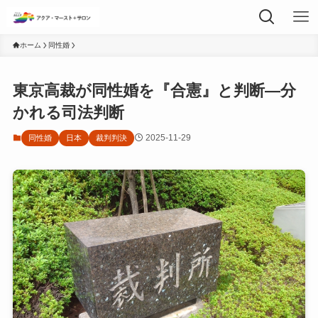
ホーム
同性婚
東京高裁が同性婚を『合憲』と判断―分
かれる司法判断
2025-11-29
同性婚
日本
裁判判決