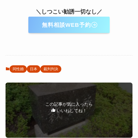
＼しつこい勧誘一切なし／
無料相談WEB予約
同性婚
日本
裁判判決
この記事が気に入ったら
いいねしてね！