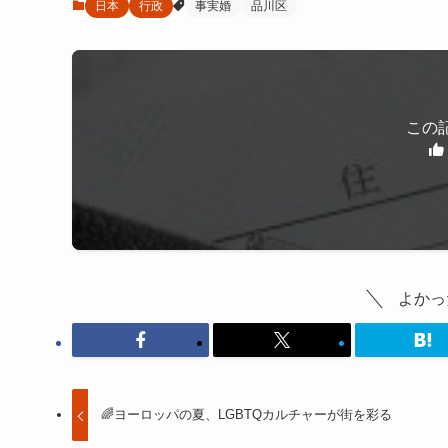
日本
行政
事実婚
品川区
この
よかっ
🌈ヨーロッパの夏、LGBTQカルチャーが街を彩る