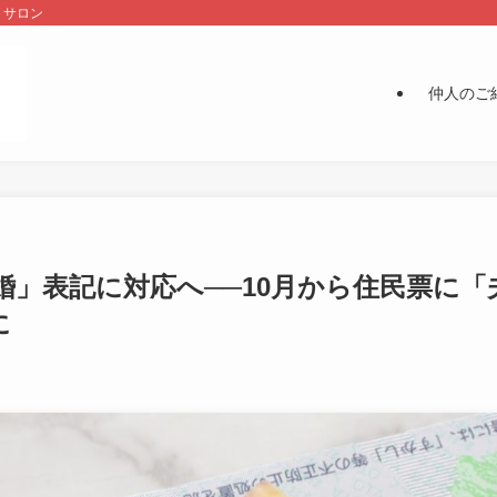
＋サロン
仲人のご
婚」表記に対応へ──10月から住民票に「
に