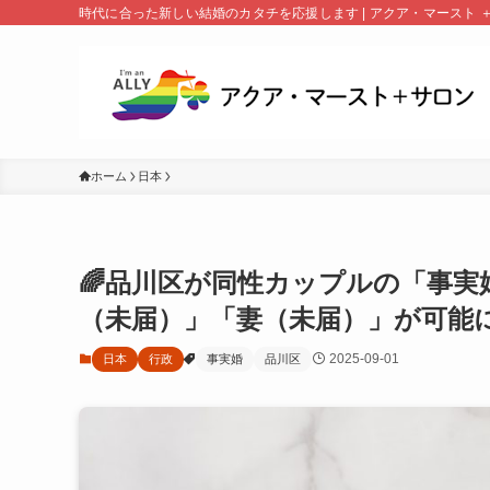
時代に合った新しい結婚のカタチを応援します | アクア・マースト 
ホーム
日本
🌈品川区が同性カップルの「事実
（未届）」「妻（未届）」が可能
2025-09-01
日本
行政
事実婚
品川区