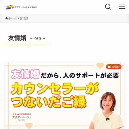
ホーム
友情婚
友情婚
– tag –
友情婚