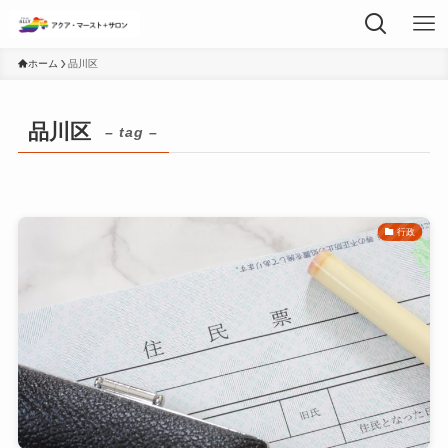
ホーム
品川区
品川区
– tag –
行政