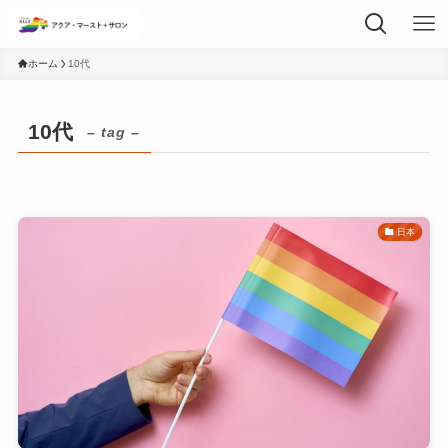
ホーム
10代
10代
– tag –
日本