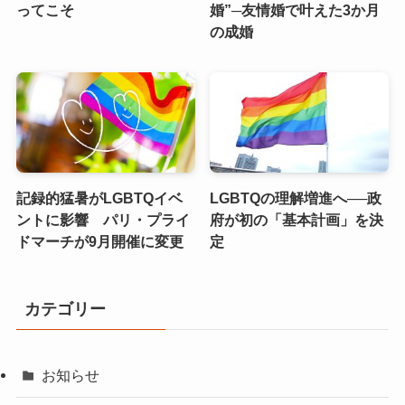
ってこそ
婚”─友情婚で叶えた3か月
の成婚
記録的猛暑がLGBTQイベ
LGBTQの理解増進へ──政
ントに影響 パリ・プライ
府が初の「基本計画」を決
ドマーチが9月開催に変更
定
カテゴリー
お知らせ