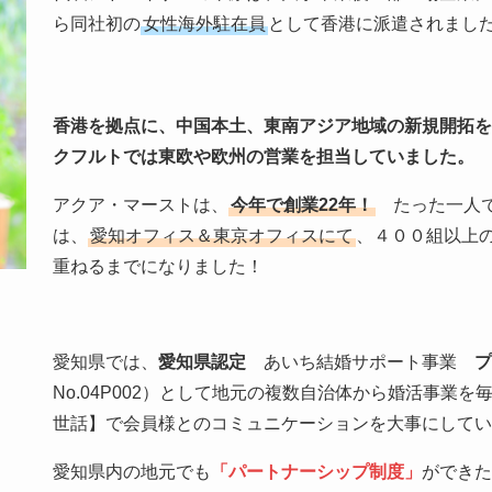
ら同社初の
女性海外駐在員
として香港に派遣されまし
香港を拠点に、中国本土、東南アジア地域の新規開拓
クフルトでは東欧や欧州の営業を担当していました。
アクア・マーストは、
今年で創業22年！
たった一人で
は、
愛知オフィス＆東京オフィスにて
、４００組以上
重ねるまでになりました！
愛知県では、
愛知県認定
あいち結婚サポート事業
No.04P002）として地元の複数自治体から婚活事業
世話】で会員様とのコミュニケーションを大事にして
愛知県内の地元でも
「パートナーシップ制度」
ができ