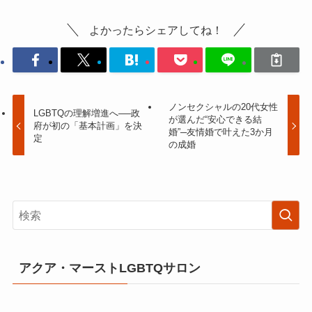
よかったらシェアしてね！
ノンセクシャルの20代女性
LGBTQの理解増進へ──政
が選んだ“安心できる結
府が初の「基本計画」を決
婚”─友情婚で叶えた3か月
定
の成婚
アクア・マーストLGBTQサロン