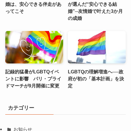
婚は、安心できる伴走があ
が選んだ“安心できる結
ってこそ
婚”─友情婚で叶えた3か月
の成婚
記録的猛暑がLGBTQイベ
LGBTQの理解増進へ──政
ントに影響 パリ・プライ
府が初の「基本計画」を決
ドマーチが9月開催に変更
定
カテゴリー
お知らせ