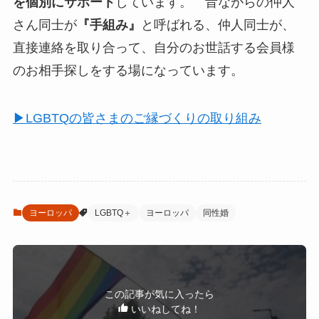
を個別にサポート
しています。 昔ながらの仲人
さん同士が
『手組み』
と呼ばれる、仲人同士が、
直接連絡を取り合って、自分のお世話する会員様
のお相手探しをする場になっています。
▶LGBTQの皆さまのご縁づくりの取り組み
ヨーロッパ
LGBTQ＋
ヨーロッパ
同性婚
この記事が気に入ったら
いいねしてね！