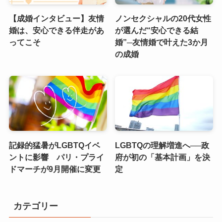
【成婚インタビュー】友情
ノンセクシャルの20代女性
婚は、安心できる伴走があ
が選んだ“安心できる結
ってこそ
婚”─友情婚で叶えた3か月
の成婚
記録的猛暑がLGBTQイベ
LGBTQの理解増進へ──政
ントに影響 パリ・プライ
府が初の「基本計画」を決
ドマーチが9月開催に変更
定
カテゴリー