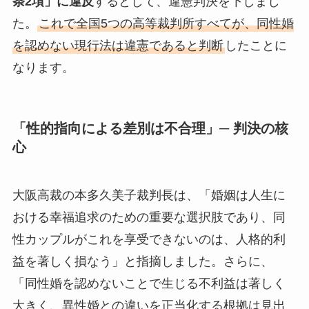
条2項」に違反
するとして、違憲判決を下しまし
た。
これで全国5つの高等裁判所すべてが、同性婚
を認めない現行法は違憲であると判断
したことに
なります。
「性的指向による差別は不合理」─ 判決の核
心
大阪高裁の本多久美子裁判長は、「婚姻は人生に
おける幸福追求のための重要な選択肢であり、同
性カップルがこれを享受できないのは、人格的利
益を著しく損なう」と指摘しました。さらに、
「同性婚を認めないことで生じる不利益は著しく
大きく、異性婚との違いを正当化する根拠は見出