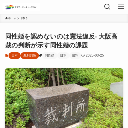
ホーム
日本
同性婚を認めないのは憲法違反- 大阪高
裁の判断が示す同性婚の課題
2025-03-25
日本
裁判判決
同性婚
日本
裁判