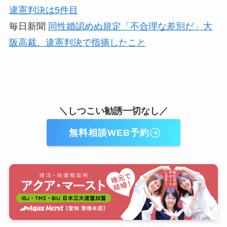
違憲判決は5件目
毎日新聞
同性婚認めぬ規定「不合理な差別だ」大
阪高裁、違憲判決で指摘したこと
＼しつこい勧誘一切なし／
無料相談WEB予約