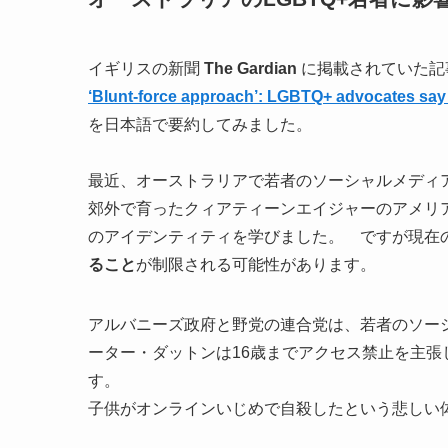
イギリスの新聞
The Gardian
に掲載されていた
‘Blunt-force approach’: LGBTQ+ advocates say 
を日本語で要約してみました。
最近、オーストラリアで若者のソーシャルメディ
郊外で育ったクィアティーンエイジャーのアメリアは、
のアイデンティティを学びました。 ですが現在
ること
が制限される可能性があります。
アルバニーズ政府と野党の連合党は、若者のソー
ーター・ダットンは16歳までアクセス禁止を主
す。
子供がオンラインいじめで自殺したという悲しい