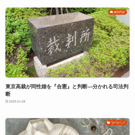
裁判判決
東京高裁が同性婚を『合憲』と判断―分かれる司法判
断
2025-11-29
ヨーロッパ